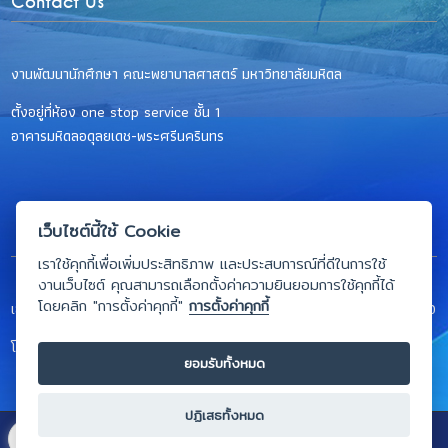
Contact Us
งานพัฒนานักศึกษา คณะพยาบาลศาสตร์ มหาวิทยาลัยมหิดล
ตั้งอยู่ที่ห้อง one stop service ชั้น 1
อาคารมหิดลอดุลยเดช-พระศรีนครินทร
เว็บไซต์นี้ใช้ Cookie
เราใช้คุกกี้เพื่อเพิ่มประสิทธิภาพ และประสบการณ์ที่ดีในการใช้
งานเว็บไซต์ คุณสามารถเลือกตั้งค่าความยินยอมการใช้คุกกี้ได้
โดยคลิก "การตั้งค่าคุกกี้"
การตั้งค่าคุกกี้
เลขที่ 999 ถ.พุทธมณฑล สาย 4 ต. ศาลายา อ.พุทธมณฑล จ.นครปฐม 73170
โทรศัพท์ 0-2441-5333 หรือ 0-2441-5275 ถึง 81 ต่อ 2121
ยอมรับทั้งหมด
ปฏิเสธทั้งหมด
Copyright © 2026 Faculty of Nursing, Mahidol University. All rights reserved.