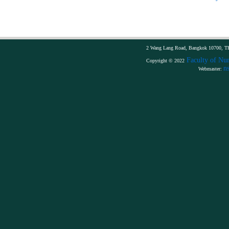
2 Wang Lang Road, Bangkok 10700, TH
Faculty of Nur
Copyright © 2022
n
Webmaster: