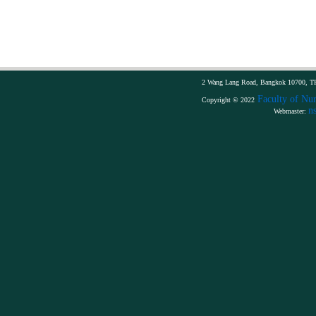
2 Wang Lang Road, Bangkok 10700, TH
Faculty of Nur
Copyright © 2022
n
Webmaster: