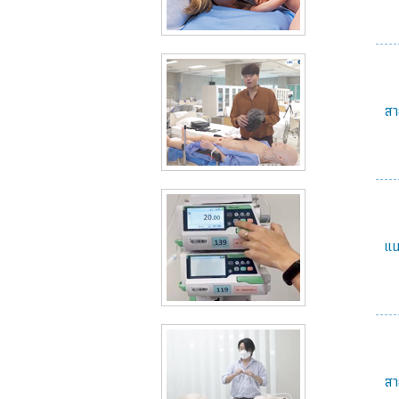
สา
แน
สา