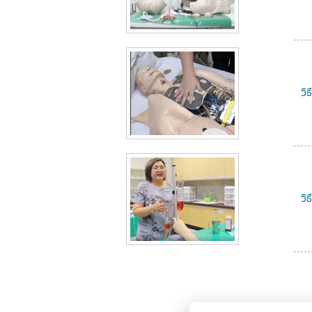
วิ
วิ