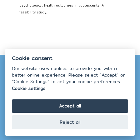
psychological health outcomes in adolescents: A
feasibility study.
Cookie consent
Copyright © 2025
Faculty of Nursing,
Mahidol
Our website uses cookies to provide you with a
better online experience. Please select “Accept” or
University.
All rights reserved.
“Cookie Settings” to set your cookie preferences.
Webmaster:
nswww@mahidol.ac.th
Cookie settings
Accept all
Reject all