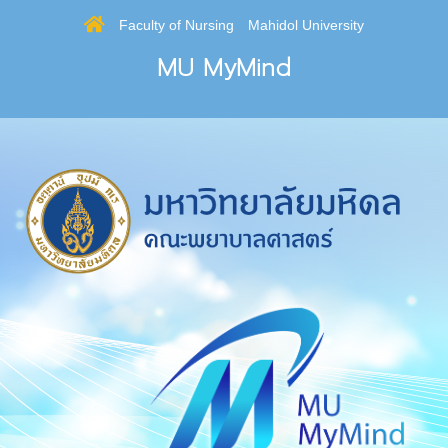
Faculty of Nursing
Mahidol University
MU MyMind