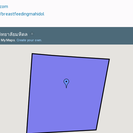
.com
/breastfeedingmahidol