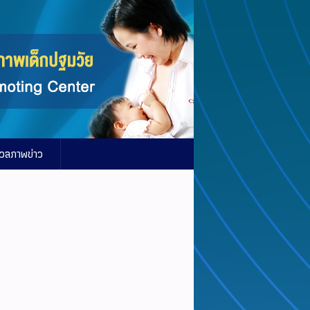
วลภาพข่าว