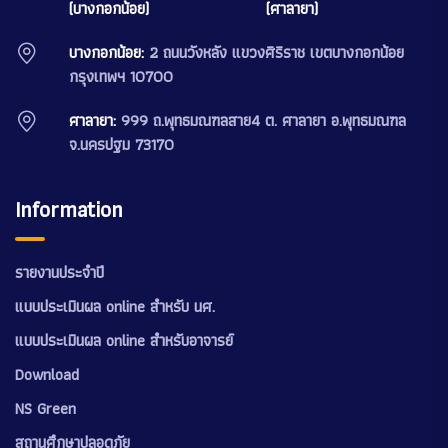
(บางกอกน้อย)
(ศาลายา)
บางกอกน้อย:
2 ถนนวังหลัง แขวงศิริราช เขตบางกอกน้อย
กรุงเทพฯ 10700
ศาลายา:
999 ถ.พุทธมณฑลสาย4 ต. ศาลายา อ.พุทธมณฑล
จ.นครปฐม 73170
Information
รายงานประจำปี
แบบประเมินผล online สำหรับ นศ.
แบบประเมินผล online สำหรับอาจารย์
Download
NS Green
สถานศึกษาปลอดภัย