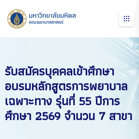
รับสมัครบุคคลเข้าศึกษา
อบรมหลักสูตรการพยาบาล
เฉพาะทาง รุ่นที่ 55 ปีการ
ศึกษา 2569 จำนวน 7 สาขา