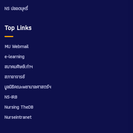
NS ปลอดบุหรี่
Top Links
MU Webmail
e-learning
สมาคมศิษย์เก่าฯ
สภาอาจารย์
มูลนิธิคณะพยาบาลศาสตร์ฯ
NS-IRB
Nursing TheDB
Nurseintranet