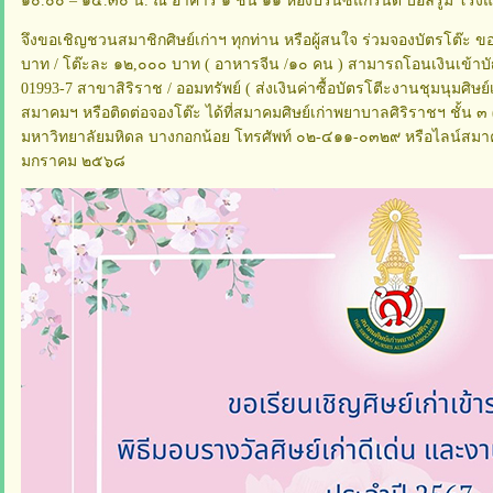
๑๐.๐๐ – ๑๕.๓๐ น. ณ อาคาร ๑ ชั้น ๑๑ ห้องปรินซ์แกรนด์ บอลรูม โร
จึงขอเชิญชวนสมาชิกศิษย์เก่าฯ ทุกท่าน หรือผู้สนใจ ร่วมจองบัตรโต๊ะ 
บาท / โต๊ะละ ๑๒,๐๐๐ บาท ( อาหารจีน /๑๐ คน ) สามารถโอนเงินเข้าบั
01993-7 สาขาสิริราช / ออมทรัพย์ ( ส่งเงินค่าซื้อบัตรโตีะงานชุมนุมศิษ
สมาคมฯ หรือติดต่อจองโต๊ะ ได้ที่สมาคมศิษย์เก่าพยาบาลศิริราชฯ ชั้น
มหาวิทยาลัยมหิดล บางกอกน้อย โทรศัพท์ ๐๒-๔๑๑-๐๓๒๙ หรือไลน์สม
มกราคม ๒๕๖๘