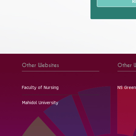
R
Other Websites
Other W
Faculty of Nursing
NS Green
Mahidol University