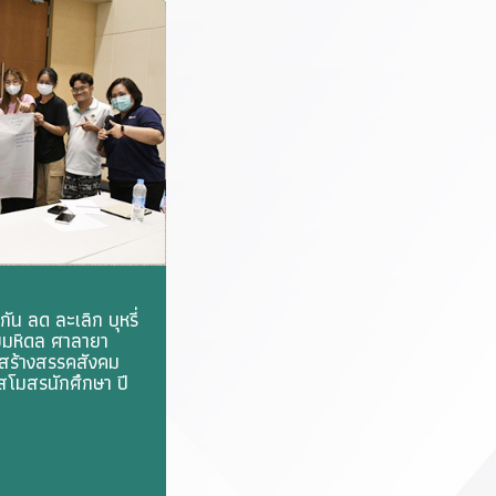
ัน ลด ละเลิก บุหรี่
ัยมหิดล ศาลายา
สร้างสรรคสังคม
สโมสรนักศึกษา ปี