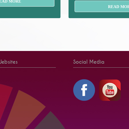
EAD MORE
READ MO
ebsites
Social Media