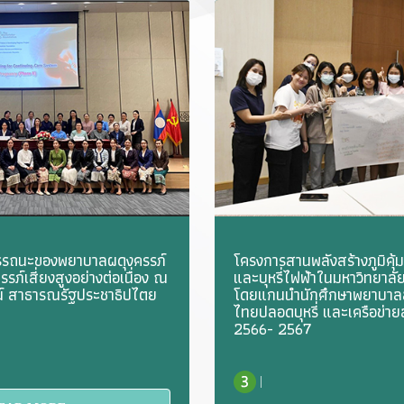
รถนะของพยาบาลผดุงครรภ์
โครงการสานพลังสร้างภูมิคุ้มก
รภ์เสี่ยงสูงอย่างต่อเนื่อง ณ
และบุหรี่ไฟฟ้าในมหาวิทยาล
น์ สาธารณรัฐประชาธิปไตย
โดยแกนนำนักศึกษาพยาบาล
ไทยปลอดบุหรี่ และเครือข่าย
2566- 2567
|